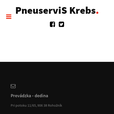
PneuserviS Krebs
.
Prevádzka - dedina
Pri potoku 11/65, 906 38 Rohožník